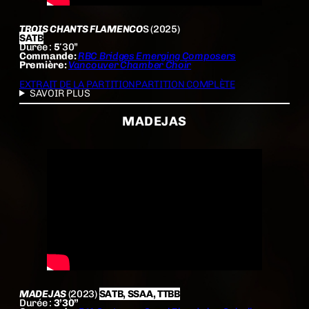
TROIS CHANTS FLAMENCO
S (2025)
SATB
Durée :
5′
30”
Commande:
RBC Bridges Emerging Composers
Première:
Vancouver Chamber Choir
EXTRAIT DE LA PARTITION
PARTITION COMPLÈTE
SAVOIR PLUS
MADEJAS
MADEJAS
(2023)
SATB, SSAA, TTBB
Durée :
3’30”