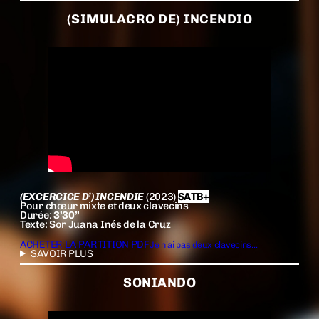
(SIMULACRO DE) INCENDIO
(EXCERCICE D’) INCENDIE
(2023)
SATB+
Pour chœur mixte et deux clavecins
Durée:
3’30”
Texte: Sor Juana Inés de la Cruz
ACHETER LA PARTITION PDF
Je n’ai pas deux clavecins…
SAVOIR PLUS
SONIANDO