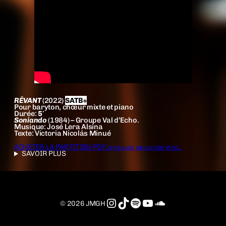
RÊVANT
(2022)
SATB+
Pour baryton, chœur mixte et piano
Durée:
5′
Soniando
(1984) – Groupe Val d’Echo.
Musique: José Lera Alsina
Texte: Victoria Nicolás Minué
ACHETER LA PARTITION PDF
Je ne suis pas un baryton…
SAVOIR PLUS
Instagram
TikTok
Spotify
YouTube
SoundCloud
© 2026 JMGH