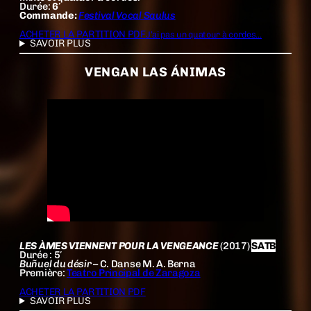
Durée:
6′
Commande:
Festival Vocal Saulus
ACHETER LA PARTITION PDF
J’ai pas un quatour à cordes…
SAVOIR PLUS
VENGAN LAS ÁNIMAS
LES ÀMES VIENNENT POUR LA VENGEANCE
(2017)
SATB
Durée : 5′
Buñuel du désir
– C. Danse M. A. Berna
Première:
Teatro Principal de Zaragoza
ACHETER LA PARTITION PDF
SAVOIR PLUS