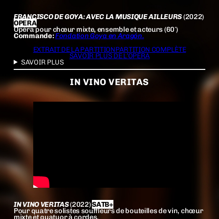
FRANCISCO DE GOYA: AVEC LA MUSIQUE AILLEURS
(2022)
OPERA
Opéra pour chœur mixte, ensemble et acteurs (60′)
Commande:
Fondation Goya en Aragón.
EXTRAIT DE LA PARTITION
PARTITION COMPLÈTE
SAVOIR PLUS DE L’OPÉRA
SAVOIR PLUS
IN VINO VERITAS
IN VINO VERITAS
(2022)
SATB+
Pour quatre solistes souffleurs de bouteilles de vin, chœur
mixte et quatuor à cordes.