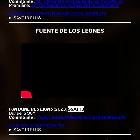
Commande:
51º Certamen Coral Ejea de los Caballeros
Première:
51º Certamen Coral Ejea de los Caballeros
EXTRAIT DE LA PARTITION
PARTITION COMPLÈTE
SAVOIR PLUS
FUENTE DE LOS LEONES
FONTAINE DES LIONS
(2023)
SSATTB
Durée:
5’30”
Commande:
l’
Asoc. Juvenil Alhambra Coral de Granada
ACHETER LA PARTITION PDF
SAVOIR PLUS