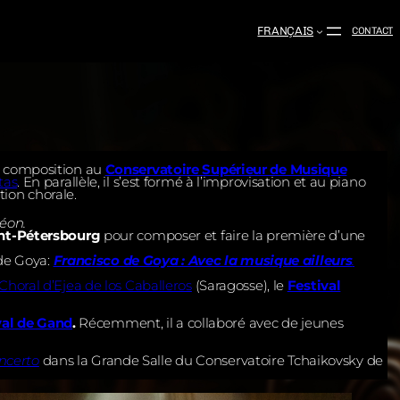
FRANÇAIS
CONTACT
 la composition au
Conservatoire Supérieur de Musique
tas
. En parallèle, il s’est formé à l’improvisation et au piano
tion chorale.
éon.
nt-Pétersbourg
pour composer et faire la première d’une
 de Goya:
Francisco de Goya : Avec la musique ailleurs
.
horal d’Ejea de los Caballeros
(Saragosse), le
Festival
yal de Gand
.
Récemment, il a collaboré avec de jeunes
ncerto
dans la Grande Salle du Conservatoire Tchaikovsky de