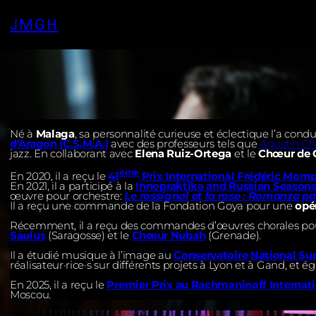
JMGH
Né à
Malaga
, sa personnalité curieuse et éclectique l’a condui
d’Aragon (C.S.M.A.)
avec des professeurs tels que
Agustín Ch
jazz. En collaborant avec
Elena Ruiz-Ortega
et le
Chœur de 
ème
En 2020, il a reçu le
41
Prix International Frédéric Mom
En 2021, il a participé à la
Innopraktika and Russian Seasons
œuvre pour orchestre:
Le rossignol et la rose : Romanza pa
Il a reçu une commande de la Fondation Goya pour une
opé
Récemment, il a reçu des commandes d’œuvres chorales po
Saulus
(Saragosse) et le
Chœur Nubah
(Grenade).
Il a étudié musique à l’image au
Conservatoire National Su
réalisateur·rice·s sur différents projets à Lyon et à Gand, et
En 2025, il a reçu le
Premier Prix au Rachmaninoff Internat
Moscou.