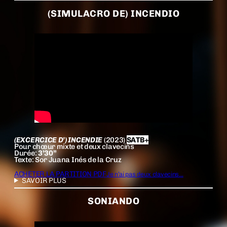
(SIMULACRO DE) INCENDIO
(EXCERCICE D’) INCENDIE
(2023)
SATB+
Pour chœur mixte et deux clavecins
Durée:
3’30”
Texte: Sor Juana Inés de la Cruz
ACHETER LA PARTITION PDF
Je n’ai pas deux clavecins…
SAVOIR PLUS
SONIANDO