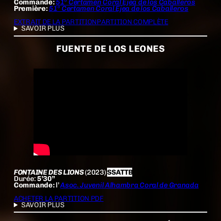
Commande:
51º Certamen Coral Ejea de los Caballeros
Première:
51º Certamen Coral Ejea de los Caballeros
EXTRAIT DE LA PARTITION
PARTITION COMPLÈTE
SAVOIR PLUS
FUENTE DE LOS LEONES
FONTAINE DES LIONS
(2023)
SSATTB
Durée:
5’30”
Commande:
l’
Asoc. Juvenil Alhambra Coral de Granada
ACHETER LA PARTITION PDF
SAVOIR PLUS