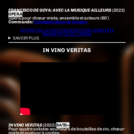
FRANCISCO DE GOYA: AVEC LA MUSIQUE AILLEURS
(2022)
OPERA
Opéra pour chœur mixte, ensemble et acteurs (60′)
Commande:
Fondation Goya en Aragón.
EXTRAIT DE LA PARTITION
PARTITION COMPLÈTE
SAVOIR PLUS DE L’OPÉRA
SAVOIR PLUS
IN VINO VERITAS
IN VINO VERITAS
(2022)
SATB+
Pour quatre solistes souffleurs de bouteilles de vin, chœur
mixte et quatuor à cordes.