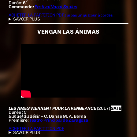
Durée:
6′
Commande:
Festival Vocal Saulus
ACHETER LA PARTITION PDF
J’ai pas un quatour à cordes…
SAVOIR PLUS
VENGAN LAS ÁNIMAS
LES ÀMES VIENNENT POUR LA VENGEANCE
(2017)
SATB
Durée : 5′
Buñuel du désir
– C. Danse M. A. Berna
Première:
Teatro Principal de Zaragoza
ACHETER LA PARTITION PDF
SAVOIR PLUS