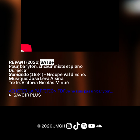
RÊVANT
(2022)
SATB+
Pour baryton, chœur mixte et piano
Durée:
5′
Soniando
(1984) – Groupe Val d’Echo.
Musique: José Lera Alsina
Texte: Victoria Nicolás Minué
ACHETER LA PARTITION PDF
Je ne suis pas un baryton…
SAVOIR PLUS
Instagram
TikTok
Spotify
YouTube
SoundCloud
© 2026 JMGH