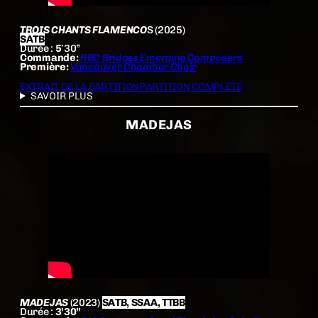
TROIS CHANTS FLAMENCO
S (2025)
SATB
Durée :
5′
30”
Commande:
RBC Bridges Emerging Composers
Première:
Vancouver Chamber Choir
EXTRAIT DE LA PARTITION
PARTITION COMPLÈTE
SAVOIR PLUS
MADEJAS
MADEJAS
(2023)
SATB, SSAA, TTBB
Durée :
3’30”